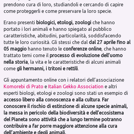
prendono cura di loro, studiandoli e cercando di capire
come proteggerli e come preservare la loro specie.
Erano presenti
biologici, etologi, zoologi
che hanno
portato i lori animali e hanno spiegato al pubblico
caratteristiche, abitudini, particolarità, soddisfacendo
tutte le loro curiosità. Gli stessi che dal
dal 27 aprile fino al
05 maggio
hanno tenuto le
conferenze online
, che hanno
trattato temi come il
processo di evoluzione dell’uomo
nella storia
, la vita e le caratteristiche di alcuni animali
come
gli hermanni, i tritoni e rettili
.
Gli appuntamento online con i relatori dell’associazione
Komorebi di Prato
e
Italian Gekko Association
e altri
esperti biologi, etologi e zoologi sono stati un esempio di
accesso libero alla conoscenza e alla cultura
.
Far
conoscere il rischio di estinzione di alcune specie animali,
la messa in pericolo della biodiversità e dell’ecosistema
del Pianeta sono attività che a lungo termine potranno
contribuire a far porre maggiore attenzione alla cura
dell’ambiente e degli animali.