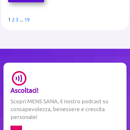
Paginazione
1
2
3
…
19
degli
articoli
Ascoltaci!
Scopri MENS SANA, il nostro podcast su
consapevolezza, benessere e crescita
personale!