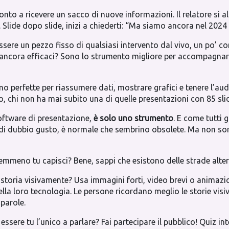
nto a ricevere un sacco di nuove informazioni. Il relatore si a
. Slide dopo slide, inizi a chiederti: “Ma siamo ancora nel 2024
ere un pezzo fisso di qualsiasi intervento dal vivo, un po’ com
ancora efficaci? Sono lo strumento migliore per accompagnare
ono perfette per riassumere dati, mostrare grafici e tenere l’a
, chi non ha mai subito una di quelle presentazioni con 85 sli
software di presentazione,
è solo uno strumento
. E come tutti 
i dubbio gusto, è normale che sembrino obsolete. Ma non sono l
 nemmeno tu capisci? Bene, sappi che esistono delle strade alte
storia visivamente? Usa immagini forti, video brevi o animazio
lla loro tecnologia. Le persone ricordano meglio le storie visi
 parole.
 essere tu l’unico a parlare? Fai partecipare il pubblico! Quiz in