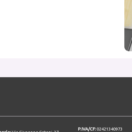
P.IVA/CF:
02421340973