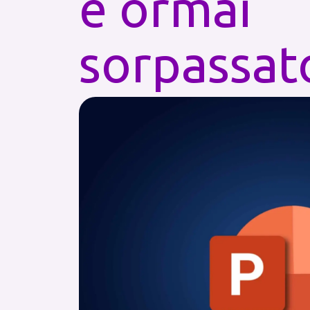
è ormai
sorpassat