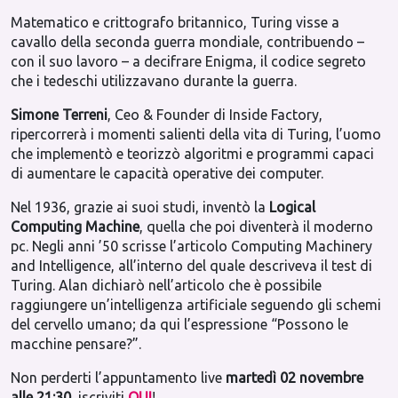
Matematico e crittografo britannico, Turing visse a
cavallo della seconda guerra mondiale, contribuendo –
con il suo lavoro – a decifrare Enigma, il codice segreto
che i tedeschi utilizzavano durante la guerra.
Simone Terreni
, Ceo & Founder di Inside Factory,
ripercorrerà i momenti salienti della vita di Turing, l’uomo
che implementò e teorizzò algoritmi e programmi capaci
di aumentare le capacità operative dei computer.
Nel 1936, grazie ai suoi studi, inventò la
Logical
Computing Machine
, quella che poi diventerà il moderno
pc. Negli anni ’50 scrisse l’articolo Computing Machinery
and Intelligence, all’interno del quale descriveva il test di
Turing. Alan dichiarò nell’articolo che è possibile
raggiungere un’intelligenza artificiale seguendo gli schemi
del cervello umano; da qui l’espressione “Possono le
macchine pensare?”.
Non perderti l’appuntamento live
martedì 02 novembre
alle 21:30
, iscriviti
QUI
!