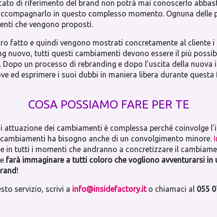
to di riferimento del brand non potrà mai conoscerlo abbastanz
er accompagnarlo in questo complesso momento. Ognuna delle 
enti che vengono proposti.
avoro fatto e quindi vengono mostrati concretamente al cliente 
 nuovo, tutti questi cambiamenti devono essere il più possibil
o. Dopo un processo di rebranding e dopo l’uscita della nuova
 prove ed esprimere i suoi dubbi in maniera libera durante ques
COSA POSSIAMO FARE PER TE
 di attuazione dei cambiamenti è complessa perché coinvolge l’i
 cambiamenti ha bisogno anche di un convolgimento minore.
e e in tutti i momenti che andranno a concretizzare il cambiam
 e
farà immaginare a tutti coloro che vogliono avventurarsi in 
brand
!
sto servizio, scrivi a
info@insidefactory.it
o chiamaci al
055 0