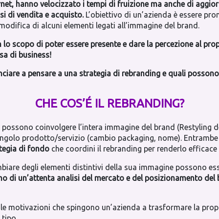
rnet, hanno velocizzato i tempi di fruizione ma anche di aggior
si di vendita e acquisto.
L’obiettivo di un’azienda è essere pro
modifica di alcuni elementi legati all’immagine del brand.
lo scopo di poter essere presente e dare la percezione al propr
sa di business!
iare a pensare a una strategia di rebranding e quali possono 
CHE COS’É IL REBRANDING?
 possono coinvolgere l’intera immagine del brand (Restyling deg
ingolo prodotto/servizio (cambio packaging, nome). Entrambe
tegia di fondo
che coordini il rebranding per renderlo efficace
are degli elementi distintivi della sua immagine possono essere
no di un’attenta analisi del mercato e del posizionamento del
e motivazioni che spingono un’azienda a trasformare la propria
 tipo.