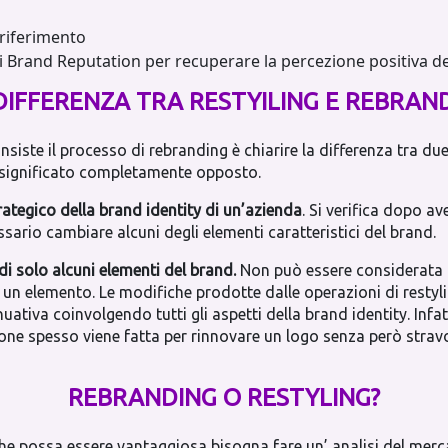
 riferimento
a di Brand Reputation per recuperare la percezione positiva d
DIFFERENZA TRA RESTYILING E REBRAN
iste il processo di rebranding è chiarire la differenza tra d
n significato completamente opposto.
ategico della brand identity di un’azienda
. Si verifica dopo a
sario cambiare alcuni degli elementi caratteristici del brand.
di solo alcuni elementi del brand.
Non può essere considerata
 un elemento. Le modifiche prodotte dalle operazioni di rest
tiva coinvolgendo tutti gli aspetti della brand identity. Infat
one spesso viene fatta per rinnovare un logo senza però strav
REBRANDING O RESTYLING?
che possa essere vantaggiosa bisogna fare un’ analisi del merc